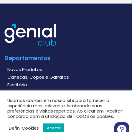
Departamentos
Novos Produtos
Canecas, Copos e Garrafas
Escritório
Vestuário
Malas e Mochilas
Usamos cookies em nosso site para fornecer a
experiência mais relevante, lembrando suas
Linha Eco
preferências e visitas repetidas. Ao clicar em “Aceitar”,
Linha Esporte
concorda com a utilização de TODOS os cookies.
Defin. Cookies
Aceitar