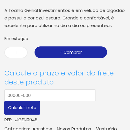
A Toalha Genial Investimentos é em veludo de algodão
e possui a cor azul escuro. Grande e confortável, é
excelente para utilizar no dia a dia ou presentear.
Em estoque
Toalha
Comprar
Genial
Investimentos
Calcule o prazo e valor do frete
quantidade
deste produto
REF:
#GEN0048
Categorias:
Agrishow
,
Novos Produtos
,
Vestuário