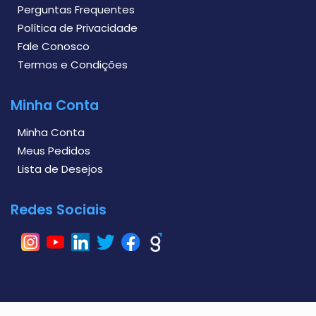
Perguntas Frequentes
Política de Privacidade
Fale Conosco
Termos e Condições
Minha Conta
Minha Conta
Meus Pedidos
Lista de Desejos
Redes Sociais
I
Y
L
T
F
G
n
o
i
w
a
e
s
u
n
i
c
n
t
t
k
t
e
i
a
u
e
t
b
a
g
b
d
e
o
l