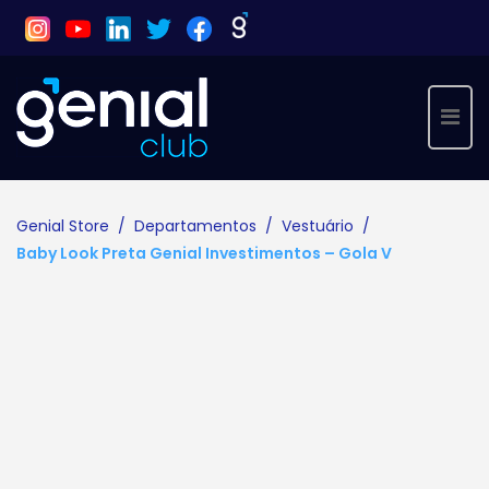
Genial Investimentos
Instagram
Youtube
Linkedin
Twitter
Facebook
Genial Store
Departamentos
Vestuário
Baby Look Preta Genial Investimentos – Gola V