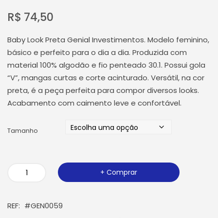
R$
74,50
Baby Look Preta Genial Investimentos. Modelo feminino,
básico e perfeito para o dia a dia. Produzida com
material 100% algodão e fio penteado 30.1. Possui gola
“V”, mangas curtas e corte acinturado. Versátil, na cor
preta, é a peça perfeita para compor diversos looks.
Acabamento com caimento leve e confortável.
Tamanho
Baby
Comprar
Look
Preta
REF:
#GEN0059
Genial