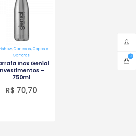
rishow
,
Canecas, Copos e
Garrafas
0
rrafa Inox Genial
Investimentos –
750ml
R$
70,70