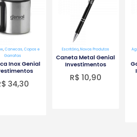
ow
,
Canecas, Copos e
Escritório
,
Novos Produtos
Ag
Garrafas
Caneta Metal Genial
ca Inox Genial
Ga
Investimentos
vestimentos
R$
10,90
R$
34,30