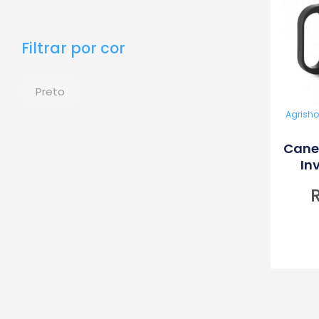
mínimo
máximo
Filtrar por cor
Preto
Agrish
Cane
In